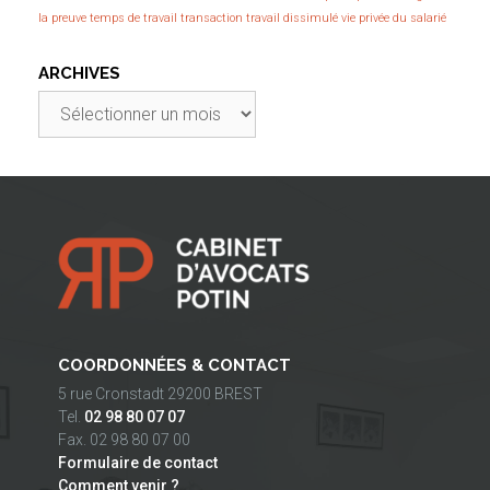
la preuve
temps de travail
transaction
travail dissimulé
vie privée du salarié
ARCHIVES
Archives
COORDONNÉES & CONTACT
5 rue Cronstadt 29200 BREST
Tel.
02 98 80 07 07
Fax. 02 98 80 07 00
Formulaire de contact
Comment venir ?