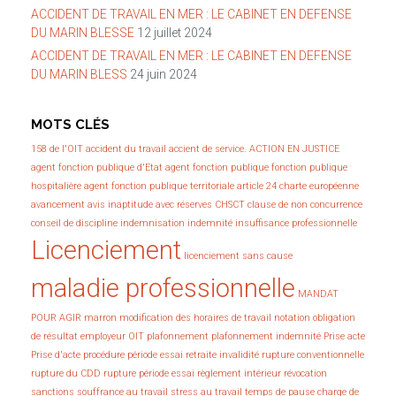
ACCIDENT DE TRAVAIL EN MER : LE CABINET EN DEFENSE
DU MARIN BLESSE
12 juillet 2024
ACCIDENT DE TRAVAIL EN MER : LE CABINET EN DEFENSE
DU MARIN BLESS
24 juin 2024
MOTS CLÉS
158 de l'OIT
accident du travail
accient de service.
ACTION EN JUSTICE
agent fonction publique d'Etat
agent fonction publique fonction publique
hospitalière
agent fonction publique territoriale
article 24 charte européenne
avancement
avis inaptitude avec réserves
CHSCT
clause de non concurrence
conseil de discipline
indemnisation
indemnité
insuffisance professionnelle
Licenciement
licenciement sans cause
maladie professionnelle
MANDAT
POUR AGIR
marron
modification des horaires de travail
notation
obligation
de résultat employeur
OIT
plafonnement
plafonnement indemnité
Prise acte
Prise d'acte
procédure
période essai
retraite invalidité
rupture conventionnelle
rupture du CDD
rupture période essai
règlement intérieur
révocation
sanctions
souffrance au travail
stress au travail
temps de pause charge de