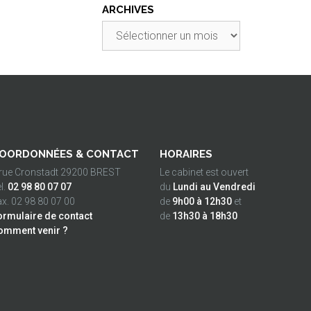
ARCHIVES
Archives
OORDONNÉES & CONTACT
HORAIRES
 rue Cronstadt 29200 BREST
Le cabinet est ouvert
l.
02 98 80 07 07
du
Lundi au Vendredi
x. 02 98 80 07 00
de
9h00 à 12h30
et
ormulaire de contact
de
13h30 à 18h30
omment venir ?