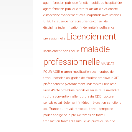
agent fonction publique fonction publique hospitalière
agent fonction publique territoriale
article 24 charte
européenne
avancement
avis inaptitude avec réserves
CHSCT
clause de non concurrence
conseil de
discipline
indemnisation
indemnité
insuffisance
Licenciement
professionnelle
maladie
licenciement sans cause
professionnelle
MANDAT
POUR AGIR
marron
modification des horaires de
travail
notation
obligation de résultat employeur
OIT
plafonnement
plafonnement indemnité
Prise acte
Prise d'acte
procédure
période essai
retraite invalidité
rupture conventionnelle
rupture du CDD
rupture
période essai
règlement intérieur
révocation
sanctions
souffrance au travail
stress au travail
temps de
pause charge de la preuve
temps de travail
transaction
travail dissimulé
vie privée du salarié