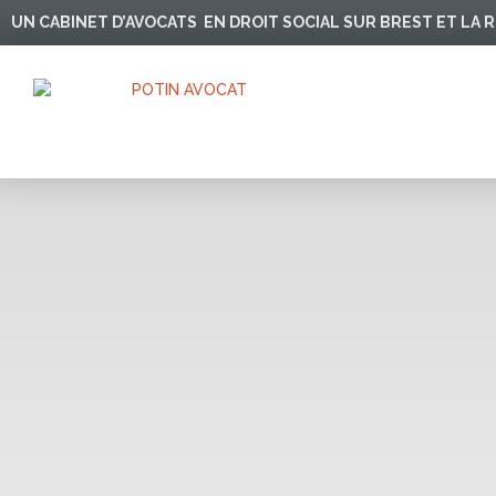
Aller
UN CABINET D’AVOCATS EN DROIT SOCIAL SUR BREST ET LA
au
contenu
PRISE D’ACTE DE LA
RUPTURE DU
CONTRAT PENDANT LA
PÉRIODE DE
PROTECTION DU
SALARIÉ.