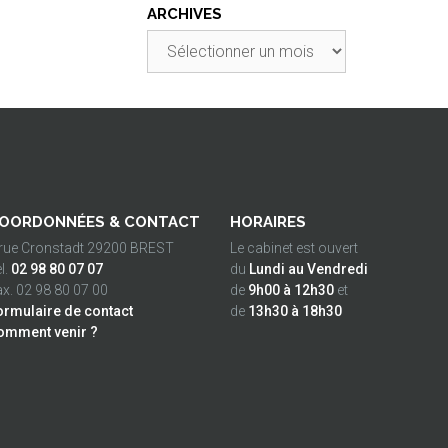
ARCHIVES
Archives
OORDONNÉES & CONTACT
HORAIRES
 rue Cronstadt 29200 BREST
Le cabinet est ouvert
l.
02 98 80 07 07
du
Lundi au Vendredi
x. 02 98 80 07 00
de
9h00 à 12h30
et
ormulaire de contact
de
13h30 à 18h30
omment venir ?