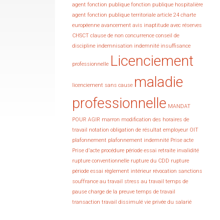
agent fonction publique fonction publique hospitalière
agent fonction publique territoriale
article 24 charte
européenne
avancement
avis inaptitude avec réserves
CHSCT
clause de non concurrence
conseil de
discipline
indemnisation
indemnité
insuffisance
Licenciement
professionnelle
maladie
licenciement sans cause
professionnelle
MANDAT
POUR AGIR
marron
modification des horaires de
travail
notation
obligation de résultat employeur
OIT
plafonnement
plafonnement indemnité
Prise acte
Prise d'acte
procédure
période essai
retraite invalidité
rupture conventionnelle
rupture du CDD
rupture
période essai
règlement intérieur
révocation
sanctions
souffrance au travail
stress au travail
temps de
pause charge de la preuve
temps de travail
transaction
travail dissimulé
vie privée du salarié