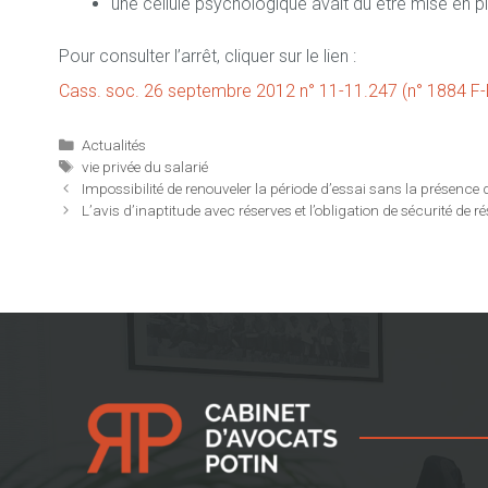
une cellule psychologique avait dû être mise en pl
Pour consulter l’arrêt, cliquer sur le lien :
Cass. soc. 26 septembre 2012 n° 11-11.247 (n° 1884 F-D
Catégories
Actualités
Étiquettes
vie privée du salarié
Impossibilité de renouveler la période d’essai sans la présence d
L’avis d’inaptitude avec réserves et l’obligation de sécurité de ré