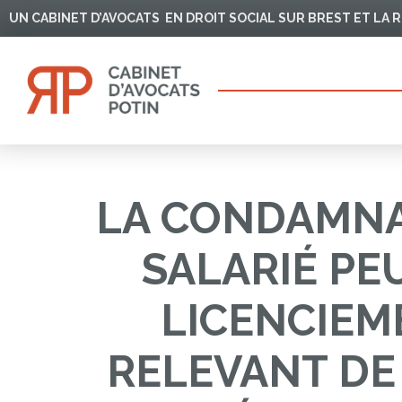
Aller
UN CABINET D’AVOCATS EN DROIT SOCIAL SUR BREST ET LA
au
contenu
LA CONDAMNA
SALARIÉ PE
LICENCIEME
RELEVANT DE 