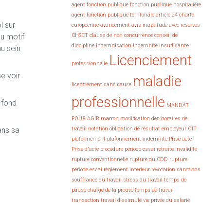
agent fonction publique fonction publique hospitalière
agent fonction publique territoriale
article 24 charte
l sur
européenne
avancement
avis inaptitude avec réserves
au motif
CHSCT
clause de non concurrence
conseil de
discipline
indemnisation
indemnité
insuffisance
u sein
Licenciement
professionnelle
se voir
maladie
licenciement sans cause
professionnelle
 fond
MANDAT
POUR AGIR
marron
modification des horaires de
ans sa
travail
notation
obligation de résultat employeur
OIT
plafonnement
plafonnement indemnité
Prise acte
Prise d'acte
procédure
période essai
retraite invalidité
rupture conventionnelle
rupture du CDD
rupture
période essai
règlement intérieur
révocation
sanctions
souffrance au travail
stress au travail
temps de
pause charge de la preuve
temps de travail
transaction
travail dissimulé
vie privée du salarié