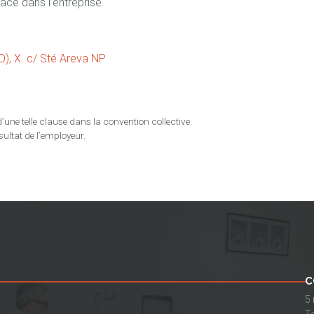
ace dans l’entreprise.
), X. c/ Sté Areva NP
’une telle clause dans la convention collective.
sultat de l’employeur.
C
5
Te