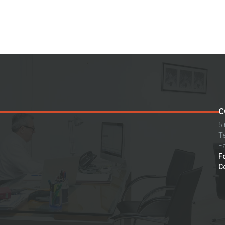
C
5
Te
Fa
F
C