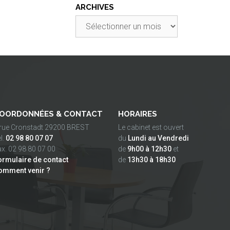
ARCHIVES
Archives
OORDONNÉES & CONTACT
HORAIRES
 rue Cronstadt 29200 BREST
Le cabinet est ouvert
l.
02 98 80 07 07
du
Lundi au Vendredi
x. 02 98 80 07 00
de
9h00 à 12h30
et
ormulaire de contact
de
13h30 à 18h30
omment venir ?