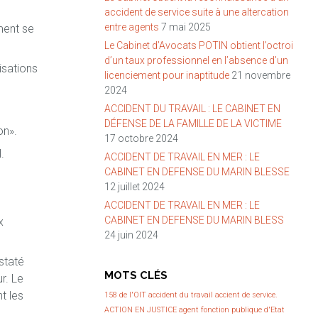
accident de service suite à une altercation
entre agents
7 mai 2025
ment se
Le Cabinet d’Avocats POTIN obtient l’octroi
d’un taux professionnel en l’absence d’un
isations
licenciement pour inaptitude
21 novembre
2024
ACCIDENT DU TRAVAIL : LE CABINET EN
DÉFENSE DE LA FAMILLE DE LA VICTIME
on».
17 octobre 2024
.
ACCIDENT DE TRAVAIL EN MER : LE
CABINET EN DEFENSE DU MARIN BLESSE
12 juillet 2024
ACCIDENT DE TRAVAIL EN MER : LE
CABINET EN DEFENSE DU MARIN BLESS
x
24 juin 2024
staté
MOTS CLÉS
r. Le
t les
158 de l'OIT
accident du travail
accient de service.
ACTION EN JUSTICE
agent fonction publique d'Etat