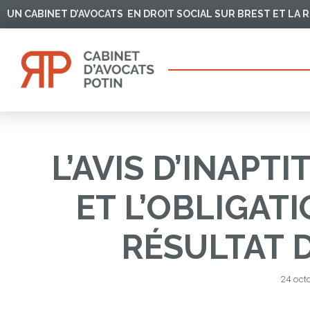
Aller
UN CABINET D’AVOCATS EN DROIT SOCIAL SUR BREST ET LA
au
contenu
L’AVIS D’INAPT
ET L’OBLIGAT
RÉSULTAT 
24 oct