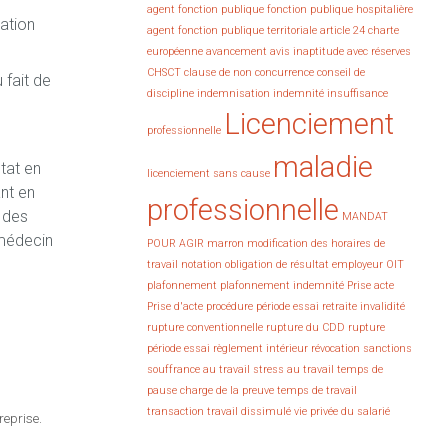
agent fonction publique fonction publique hospitalière
gation
agent fonction publique territoriale
article 24 charte
européenne
avancement
avis inaptitude avec réserves
CHSCT
clause de non concurrence
conseil de
fait de
discipline
indemnisation
indemnité
insuffisance
Licenciement
professionnelle
maladie
tat en
licenciement sans cause
ant en
professionnelle
 des
MANDAT
 médecin
POUR AGIR
marron
modification des horaires de
travail
notation
obligation de résultat employeur
OIT
plafonnement
plafonnement indemnité
Prise acte
Prise d'acte
procédure
période essai
retraite invalidité
rupture conventionnelle
rupture du CDD
rupture
période essai
règlement intérieur
révocation
sanctions
souffrance au travail
stress au travail
temps de
pause charge de la preuve
temps de travail
transaction
travail dissimulé
vie privée du salarié
reprise.