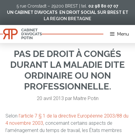
Aller
5 rue Cronstadt – 29200 BREST | tel.
02 98 80 07 07
au
UN CABINET D’AVOCATS EN DROIT SOCIAL SUR BREST ET
contenu
LA REGION BRETAGNE
Menu
PAS DE DROIT À CONGÉS
DURANT LA MALADIE DITE
ORDINAIRE OU NON
PROFESSIONNELLE.
20 avril 2013
par
Maitre Potin
Selon
l’article 7 § 1 de la directive Européenne 2003/88 du
4 novembre 2003
, concernant certains aspects de
l’aménagement du temps de travail, les États membres