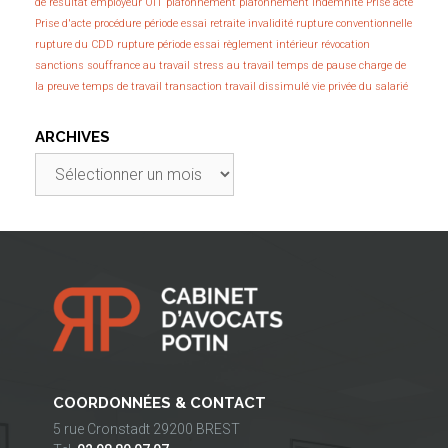
de résultat employeur
OIT
plafonnement
plafonnement indemnité
Prise acte
Prise d'acte
procédure
période essai
retraite invalidité
rupture conventionnelle
rupture du CDD
rupture période essai
règlement intérieur
révocation
sanctions
souffrance au travail
stress au travail
temps de pause charge de
la preuve
temps de travail
transaction
travail dissimulé
vie privée du salarié
ARCHIVES
Archives
COORDONNÉES & CONTACT
5 rue Cronstadt 29200 BREST